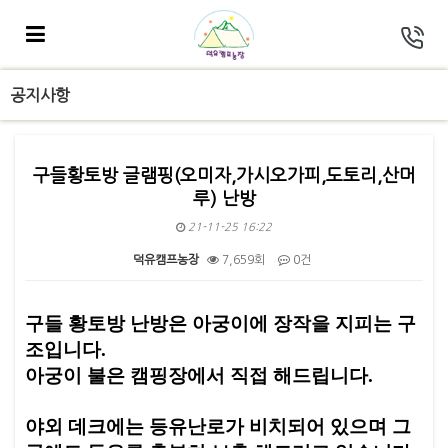
공지사항
구들황토방 글램핑(오미자,가시오가피,도토리,산머
루) 난방
21-11-25 16:22
덕유캠프농장
7,659회
0건
본문
구들 황토방 난방은 아궁이에 장작을 지피는 구
조입니다.
아궁이 불은 캠핑장에서 직접 해드립니다.
야외 데크에는 등유난로가 비치되어 있으며 그