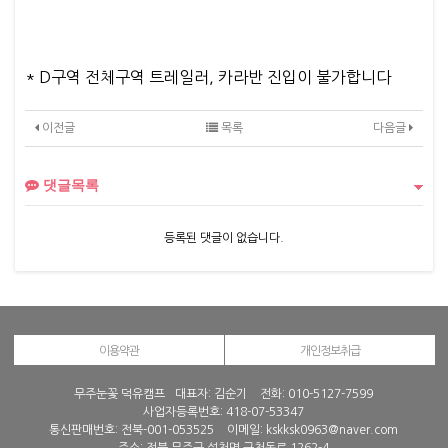
* D구역 전체구역 트레일러, 카라반 진입이 불가합니다
이전글
목록
다음글
댓글목록
등록된 댓글이 없습니다.
이용약관
개인정보취급
무주눈꽃 덕유캠프
대표자: 김순기
전화:
010-5127-7599
사업자등록번호: 418-07-53347
통신판매번호: 전북-001-053525
이메일: kskksk0963@naver.com