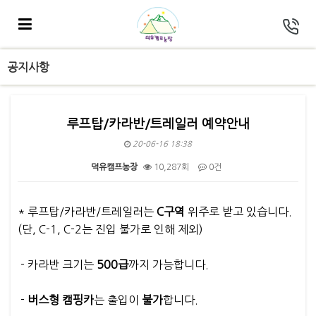
공지사항
루프탑/카라반/트레일러 예약안내
20-06-16 18:38
덕유캠프농장
10,287회
0건
본문
* 루프탑/카라반/트레일러는
C구역
위주로 받고 있습니다.
(단, C-1, C-2는 진입 불가로 인해 제외)
- 카라반 크기는
500급
까지 가능합니다.
-
버스형 캠핑카
는 출입이
불가
합니다.