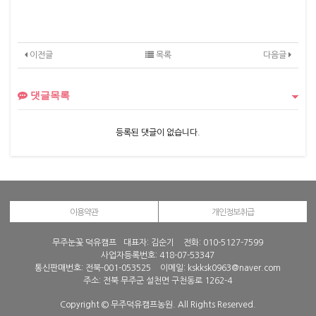
이전글
목록
다음글
댓글목록
등록된 댓글이 없습니다.
이용약관
개인정보취급
무주눈꽃 덕유캠프
대표자: 김순기
전화:
010-5127-7599
사업자등록번호: 418-07-53347
통신판매번호: 전북-001-053525
이메일: kskksk0963@naver.com
주소: 전북 무주군 설천면 구천동로 1262-4
Copyright © 무주덕유캠프농원. All Rights Reserved.