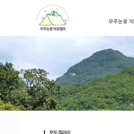
무주눈꽃 
포토갤러리