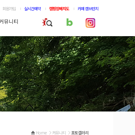
회원가입
실시간예약
캠핑장배치도
카페 캠브런치
커뮤니티
Home
커뮤니티
포토갤러리