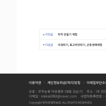
이전글
피자 만들기 체험
다음글
사과따기, 표고버섯따기, 곤충생태체험
이용약관
개인정보취급(처리)방침
이메일무단수
상호 :
무주눈꽃 덕유캠프 (대표 김순기)
주소 :
(우.5
이메일 :
kskksk0963@naver.com
사업자등록번호 :
Copyright ©덕유캠프농원. ALL RIGHTS RESERVED.